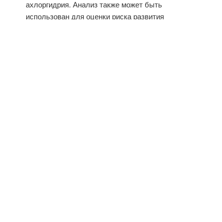
ахлоргидрия. Анализ также может быть
использован для оценки риска развития
дефицита витамина В12 или других
микроэлементов. Нормальный результат
анализа показывает, что ваша слизистая
оболочка является здоровой, и это
свидетельствует о функциональном характере
испытываемых вами симптомов со стороны
желудка или об их связи с состоянием
кишечника.