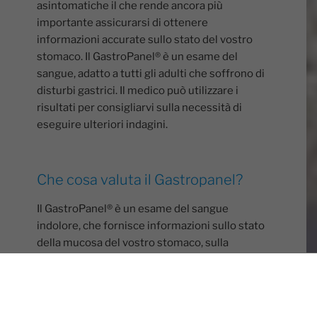
asintomatiche il che rende ancora più
importante assicurarsi di ottenere
informazioni accurate sullo stato del vostro
stomaco. Il GastroPanel® è un esame del
sangue, adatto a tutti gli adulti che soffrono di
disturbi gastrici. Il medico può utilizzare i
risultati per consigliarvi sulla necessità di
eseguire ulteriori indagini.
Che cosa valuta il Gastropanel?
Il GastroPanel® è un esame del sangue
indolore, che fornisce informazioni sullo stato
della mucosa del vostro stomaco, sulla
possibile presenza di infezione da
Helicobacter o sull’assenza di acido nello
stomaco, condizione nota anche come
acloridria. Il test può anche valutare il rischio di