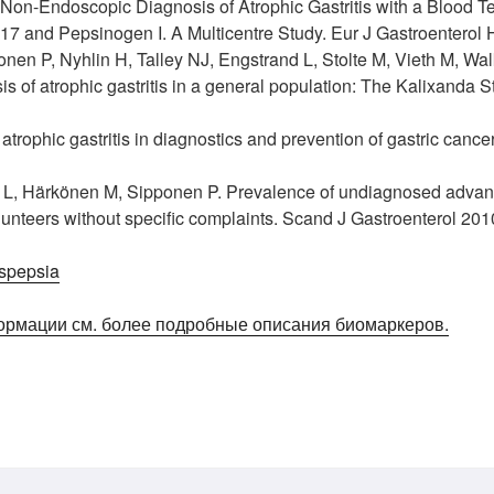
 Non-Endoscopic Diagnosis of Atrophic Gastritis with a Blood Te
17 and Pepsinogen I. A Multicentre Study. Eur J Gastroenterol 
onen P, Nyhlin H, Talley NJ, Engstrand L, Stolte M, Vieth M, 
s of atrophic gastritis in a general population: The Kalixanda 
rophic gastritis in diagnostics and prevention of gastric cance
 L, Härkönen M, Sipponen P. Prevalence of undiagnosed advanced
unteers without specific complaints. Scand J Gastroenterol 201
spepsia
ормации см. более подробные описания биомаркеров.