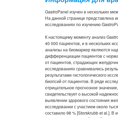
GastroPanel изучен в нескольких м
На данной странице представлена 
исследованиях по изучению GastroP
К настоящему моменту анализ Gastr
40 000 пациентов, и в нескольких ис
анализы на биомаркер являются на
дифференциации пациентов с норм
от пациентов, страдающих желудоч
исследованиях сравнивались резуль
результатами гистологического исс
биопсий от пациентов. В ряде иссл
отрицательное прогнозное значение,
свидетельствует о высокой надежнос
выявлении здорового состояния жел
исследовании с участием около тыся
составило 98 % [Storskrubb et al.]. В и