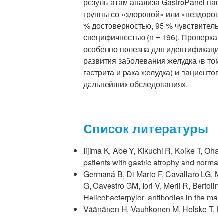
результатам анализа GastroPanel па
группы со «здоровой» или «нездоров
% достоверностью, 95 % чувствител
специфичностью (n = 196). Проверка
особенно полезна для идентификаци
развития заболевания желудка (в то
гастрита и рака желудка) и пациент
дальнейших обследованиях.
Список литературы
Iijima K, Abe Y, Kikuchi R, Koike T, O
patients with gastric atrophy and norm
Germaná B, Di Mario F, Cavallaro LG, 
G, Cavestro GM, Iori V, Merli R, Bertoli
Helicobacterpylori antibodies in the ma
Väänänen H, Vauhkonen M, Helske T, K