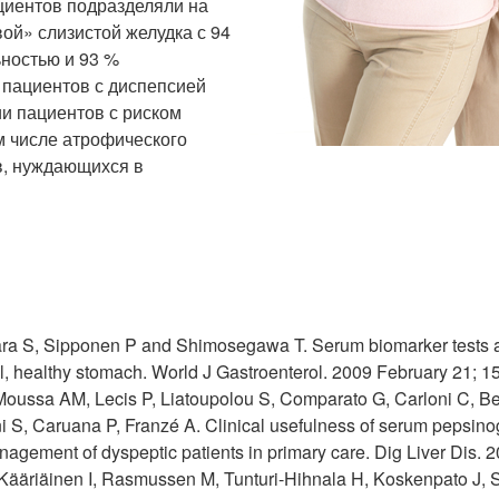
циентов подразделяли на
ой» слизистой желудка с 94
ьностью и 93 %
 пациентов с диспепсией
и пациентов с риском
м числе атрофического
ов, нуждающихся в
hara S, Sipponen P and Shimosegawa T. Serum biomarker tests a
al, healthy stomach. World J Gastroenterol. 2009 February 21; 1
Moussa AM, Lecis P, Liatoupolou S, Comparato G, Carloni C, Ber
ni S, Caruana P, Franzé A. Clinical usefulness of serum pepsinoge
nagement of dyspeptic patients in primary care. Dig Liver Dis. 2
ääriäinen I, Rasmussen M, Tunturi-Hihnala H, Koskenpato J, 