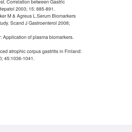
st. Correlation between Gastric
Hepatol 2003; 15: 885-891.
Walker M & Agreus L.Serum Biomarkers
Study. Scand J Gastroenterol 2008;
r: Application of plasma biomarkers.
 atrophic corpus gastritis in Finland:
0; 45:1036-1041.