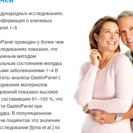
еждународных исследованиях.
информация о ключевых
anel.1–5
oPanel проведен у более чем
следованиях показано, что
дежным методом
альным состоянием желудка
ными заболеваниями.1–4 В
таты анализа GastroPanel с
ледования материалов
едований показано высокое
 составившее 91–100 %, что
ти GastroPanel при
удка. В популяционном
чи пациентов это значение
сследовании [Ijima et al.] по