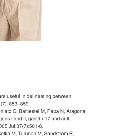
re useful in delineating between
5(7): 853–859.
tiato G, Battiestel M, Papa N, Aragona
ns I and II, gastrin-17 and anti-
005 Jul;37(7):501-8.
Sotka M, Turunen M, Sandström R,