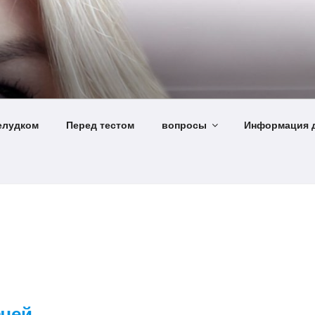
елудком
Перед тестом
вопросы
Информация д
чей