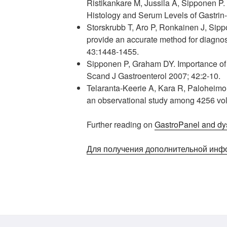
Ristikankare M, Jussila A, Sipponen P.
Histology and Serum Levels of Gastrin-
Storskrubb T, Aro P, Ronkainen J, Sipp
provide an accurate method for diagnosi
43:1448-1455.
Sipponen P, Graham DY. Importance of at
Scand J Gastroenterol 2007; 42:2-10.
Telaranta-Keerie A, Kara R, Paloheimo
an observational study among 4256 vol
Further reading on
GastroPanel and dy
Для получения дополнительной инф