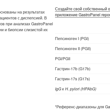
Создайте свой собственный от
снованы на результатах
приложение GastroPanel repor
ациентов с диспепсией. В
ов при анализах GastroPanel
и и биопсии слизистой их
Пепсиноген I (PGI)
Пепсиноген II (PGII)
PGI/PGII
Гастрин-17b (G17b)
Гастрин-17s (G17s)
IgG к H. pylori (HPAbG)
*Референс-диапазоны для Gas