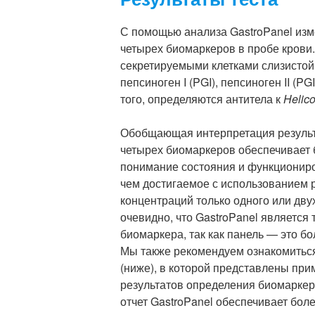
С помощью анализа GastroPanel из
четырех биомаркеров в пробе крови
секретируемыми клетками слизистой
пепсиноген I (PGI), пепсиноген II (PG
того, определяются антитела к
Helico
Обобщающая интерпретация результ
четырех биомаркеров обеспечивает 
понимание состояния и функциониро
чем достигаемое с использованием 
концентраций только одного или дву
очевидно, что GastroPanel является 
биомаркера, так как панель — это бо
Мы также рекомендуем ознакомиться
(ниже), в которой представлены пр
результатов определения биомаркеро
отчет GastroPanel обеспечивает бол