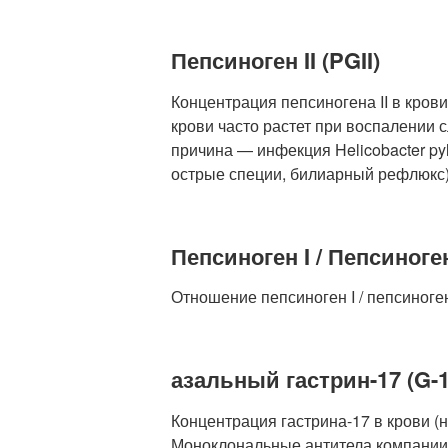
Пепсиноген II (PGII)
Концентрация пепсиногена II в кров
крови часто растет при воспалении 
причина — инфекция Helicobacter pyl
острые специи, билиарный рефлюкс)
Пепсиноген I / Пепсиноген 
Отношение пепсиноген I / пепсиноген
азальный гастрин-17 (G-1
Концентрация гастрина-17 в крови (
Моноклональные антитела компании 