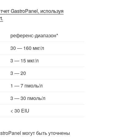
чет GastroPanel, используя
t.
референс-диапазон*
30 — 160 мкг/л
3 — 15 мкг/л
3 — 20
1 — 7 пмоль/л
3 — 30 пмоль/л
< 30 EIU
troPanel могут быть уточнены