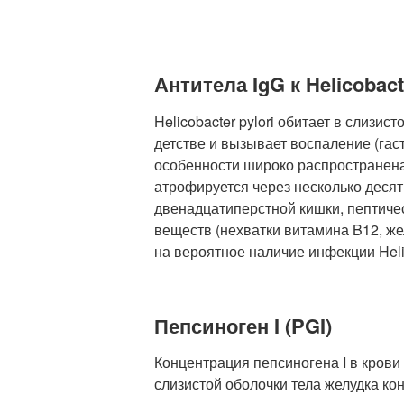
Антитела IgG к Helicobacte
Helicobacter pylori обитает в слизи
детстве и вызывает воспаление (гас
особенности широко распространена
атрофируется через несколько десят
двенадцатиперстной кишки, пептиче
веществ (нехватки витамина B12, же
на вероятное наличие инфекции Heli
Пепсиноген I (PGI)
Концентрация пепсиногена I в крови
слизистой оболочки тела желудка кон