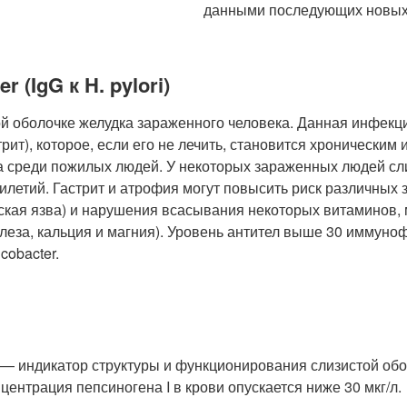
данными последующих новых 
r (IgG к H. pylori)
стой оболочке желудка зараженного человека. Данная инфекц
трит), которое, если его не лечить, становится хронически
 среди пожилых людей. У некоторых зараженных людей сл
илетий. Гастрит и атрофия могут повысить риск различных з
ская язва) и нарушения всасывания некоторых витаминов,
леза, кальция и магния). Уровень антител выше 30 иммуно
cobacter.
 — индикатор структуры и функционирования слизистой обо
центрация пепсиногена I в крови опускается ниже 30 мкг/л.