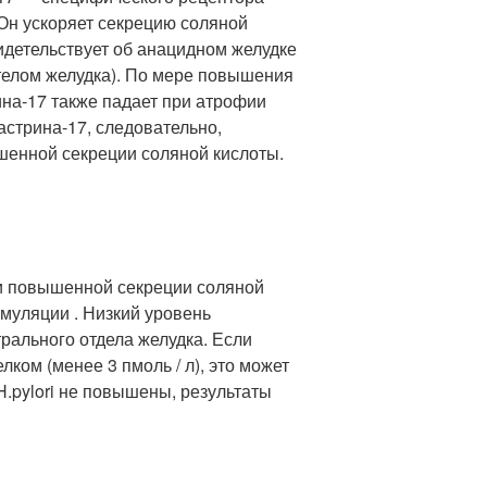
 Он ускоряет секрецию соляной
идетельствует об анацидном желудке
телом желудка). По мере повышения
рина-17 также падает при атрофии
астрина-17, следовательно,
ышенной секреции соляной кислоты.
 и повышенной секреции соляной
имуляции . Низкий уровень
трального отдела желудка. Если
лком (менее 3 пмоль / л), это может
H.pylori не повышены, результаты