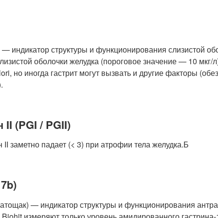
и — индикатор структуры и функционирования слизистой обо
слизистой оболочки желудка (пороговое значение — 10 мкг/
ori, но иногда гастрит могут вызвать и другие факторы (об
.
II (PGI / PGII)
 II заметно падает (< 3) при атрофии тела желудка.Б
7b)
натощак) — индикатор структуры и функционирования антра
Biohit измеряют только уровень амидированного гастрина