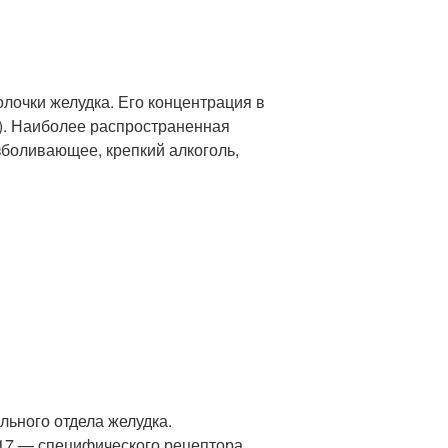
лочки желудка. Его концентрация в
л). Наиболее распространенная
езболивающее, крепкий алкоголь,
льного отдела желудка.
-17 — специфического рецептора