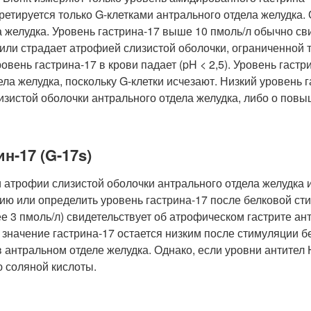
кретируется только G-клетками антрального отдела желудка.
а желудка. Уровень гастрина-17 выше 10 пмоль/л обычно св
или страдает атрофией слизистой оболочки, ограниченной 
вень гастрина-17 в крови падает (pH < 2,5). Уровень гаст
ла желудка, поскольку G-клетки исчезают. Низкий уровень г
изистой оболочки антрального отдела желудка, либо о пов
-17 (G-17s)
атрофии слизистой оболочки антрального отдела желудка
ию или определить уровень гастрина-17 после белковой ст
е 3 пмоль/л) свидетельствует об атрофическом гастрите ан
 значение гастрина-17 остается низким после стимуляции бе
в антральном отделе желудка. Однако, если уровни антител 
 соляной кислоты.