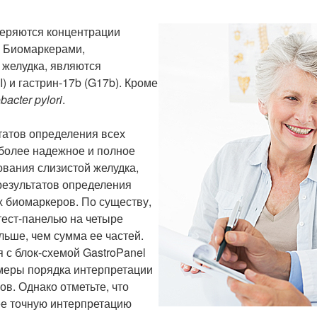
меряются концентрации
. Биомаркерами,
 желудка, являются
II) и гастрин-17b (G17b). Кроме
bacter pylori
.
атов определения всех
более надежное и полное
вания слизистой желудка,
результатов определения
х биомаркеров. По существу,
тест-панелью на четыре
льше, чем сумма ее частей.
 с блок-схемой GastroPanel
имеры порядка интерпретации
в. Однако отметьте, что
ее точную интерпретацию