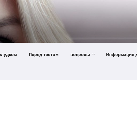
елудком
Перед тестом
вопросы
Информация д