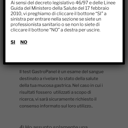
questo test la gastroscopia?
Ai sensi del decreto legislativo 46/97 e delle Linee
Guida del Ministero della Salute del 17 febbraio
Il medico può suggerire di eseguire una
2010, vi preghiamo di cliccare il bottone “SI” a
sinistra per entrare nella sezione se siete un
gastroscopia, se i risultati del GastroPanel
professionista sanitario o se non lo siete di
indicano che il vostro stomaco non è
cliccare il bottone “NO” a destra per uscire.
normale.
SI
NO
2) Questo test fa parte di un
progetto sperimentale?
Il test GastroPanel è un esame del sangue
destinato a rivelare lo stato della salute
della tua mucosa gastrica. Nel caso in cui i
risultati fossero utilizzati a scopo di
ricerca, vi sarà sicuramente richiesto il
consenso informato sul loro utilizzo..
4) Ho assunto solamente una