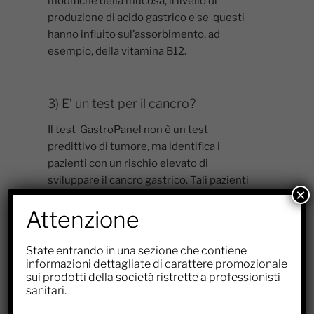
modifiche della mucosa, il livello di
produzione di acido gastrico e se questi
hanno influito sul’assorbimento, ad
esempio, della vitamina B12.
3) E’ un test per il cancro?
Il test GastroPanel non è un test
predittivo di tumore, ma identifica i
pazienti con un rischio elevato di
sviluppare il cancro gastrico. Tali pazienti
×
possono essere sottoposti ad ulteriori
Attenzione
esami e, se necessario, ad un regolare
monitoraggio per la diagnosi precoce di
un eventuale tumore.
State entrando in una sezione che contiene
informazioni dettagliate di carattere promozionale
sui prodotti della societá ristrette a professionisti
sanitari.
5) E’ necessario eseguire dopo