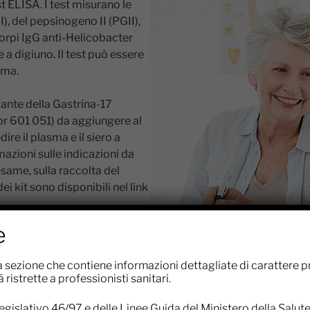
t ELISA. I test misurano le
, del pepsinogeno II (PGII),
corpi IgG anti-Helicobacter
a digiuno. Il test può essere
sma.
zante della Gastrina-17
 or 601 051) da aggiungere al
ire il plasma e il siero a
azioni sulle indicazioni da
esame, sulla raccolta del
ei kit sono disponibili nel link
e
a sezione che contiene informazioni dettagliate di carattere 
 ristrette a professionisti sanitari.
legislativo 46/97 e delle Linee Guida del Ministero della Salut