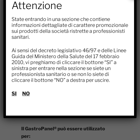
dovrebbero guidare i pazienti a sottoporsi
Attenzione
ad ulteriori esami, tra cui una
gastroscopia.
State entrando in una sezione che contiene
informazioni dettagliate di carattere promozionale
sui prodotti della societá ristrette a professionisti
sanitari.
Che cosa valuta il GastroPanel?
Ai sensi del decreto legislativo 46/97 e delle Linee
Il GastroPanel® è un semplice esame del
Guida del Ministero della Salute del 17 febbraio
sangue che può essere utilizzato per
2010, vi preghiamo di cliccare il bottone “SI” a
sinistra per entrare nella sezione se siete un
valutare lo stato della mucosa gastrica,
professionista sanitario o se non lo siete di
compresa la produzione di acido gastrico.
cliccare il bottone “NO” a destra per uscire.
Il GastroPanel® non solo identifica
l’infezione da
H. pylori
, ma indica anche se
SI
NO
ci sono modifiche della mucosa
suggerendo la presenza di
un’infiammazione cronica.
Il GastroPanel® può essere utilizzato
per: