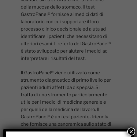
della mucosa dello stomaco. Il test
GastroPanel® fornisce ai medici dati di
laboratorio con cui supportare il loro
processo clinico decisionale ed aiuta ad
identificare i pazienti che necessitano di
ulteriori esami. Il referto del GastroPanel®
è stato sviluppato per aiutare i medici ad
interpretare i risultati del test.
Il GastroPanel® viene utilizzato come
strumento diagnostico di primo livello per
pazienti adulti affetti da dispepsia. Si
tratta di uno strumento particolarmente
utile per i medici di medicina generale e
per quelli della medicina del lavoro. Il
GastroPanel® è un test paziente-friendly
che fornisce una panoramica sullo stato di
×
salute della mucosa gastrica. I risultati