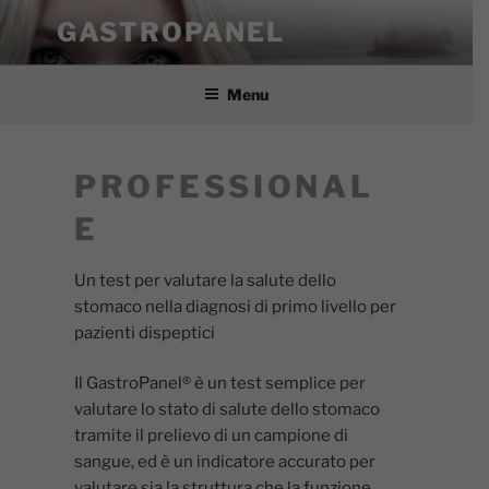
Salta
GASTROPANEL
al
contenuto
Menu
PROFESSIONAL
E
Un test per valutare la salute dello
stomaco nella diagnosi di primo livello per
pazienti dispeptici
Il GastroPanel® è un test semplice per
valutare lo stato di salute dello stomaco
tramite il prelievo di un campione di
sangue, ed è un indicatore accurato per
valutare sia la struttura che la funzione