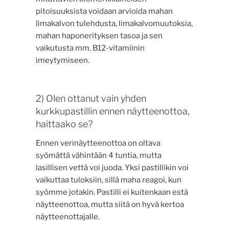
pitoisuuksista voidaan arvioida mahan
limakalvon tulehdusta, limakalvomuutoksia,
mahan haponerityksen tasoa ja sen
vaikutusta mm. B12-vitamiinin
imeytymiseen.
2) Olen ottanut vain yhden
kurkkupastillin ennen näytteenottoa,
haittaako se?
Ennen verinäytteenottoa on oltava
syömättä vähintään 4 tuntia, mutta
lasillisen vettä voi juoda. Yksi pastillikin voi
vaikuttaa tuloksiin, sillä maha reagoi, kun
syömme jotakin. Pastilli ei kuitenkaan estä
näytteenottoa, mutta siitä on hyvä kertoa
näytteenottajalle.