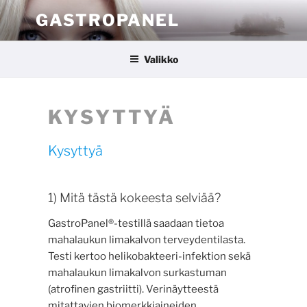
Siirry
GASTROPANEL
sisältöön
Valikko
KYSYTTYÄ
Kysyttyä
1) Mitä tästä kokeesta selviää?
GastroPanel®-testillä saadaan tietoa
mahalaukun limakalvon terveydentilasta.
Testi kertoo helikobakteeri-infektion sekä
mahalaukun limakalvon surkastuman
(atrofinen gastriitti). Verinäytteestä
mitattavien biomerkkiaineiden