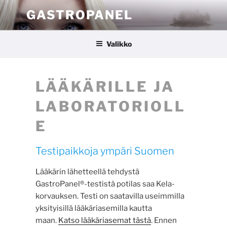
Siirry
GASTROPANEL
sisältöön
Valikko
LÄÄKÄRILLE JA
LABORATORIOLL
E
Testipaikkoja ympäri Suomen
Lääkärin lähetteellä tehdystä
GastroPanel®-testistä potilas saa Kela-
korvauksen. Testi on saatavilla useimmilla
yksityisillä lääkäriasemilla kautta
maan.
Katso lääkäriasemat tästä
. Ennen