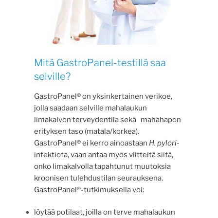
Mitä GastroPanel-testillä saa
selville?
GastroPanel® on yksinkertainen verikoe,
jolla saadaan selville mahalaukun
limakalvon terveydentila sekä mahahapon
erityksen taso (matala/korkea).
GastroPanel® ei kerro ainoastaan
H. pylori
-
infektiota, vaan antaa myös viitteitä siitä,
onko limakalvolla tapahtunut muutoksia
kroonisen tulehdustilan seurauksena.
GastroPanel®-tutkimuksella voi:
löytää potilaat, joilla on terve mahalaukun