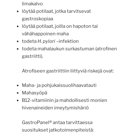
limakalvo
löytää potilaat, jotka tarvitsevat
gastroskopiaa
löytää potilaat, joilla on hapoton tai
vähähappoinen maha
todeta
H. pylori
–infektion
todeta mahalaukun surkastuman (atrofinen
gastriitti).
Atrofiseen gastriittiin liittyviä riskejä ovat:
Maha- ja pohjukaissuolihaavatauti
Mahasyöpä
B12-vitamiinin ja mahdollisesti monien
hivenaineiden imeytymishäriö
GastroPanel® antaa tarvittaessa
suositukset jatkotoimenpiteistä: