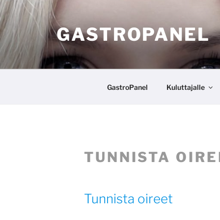
Siirry
sisältöön
GASTROPANEL
GastroPanel
Kuluttajalle
TUNNISTA OIRE
Tunnista oireet