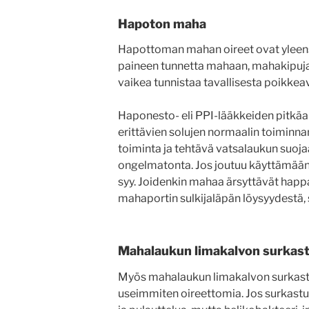
Hapoton maha
Hapottoman mahan oireet ovat yleensä 
paineen tunnetta mahaan, mahakipuja 
vaikea tunnistaa tavallisesta poikkeava
Haponesto- eli PPI-lääkkeiden pitkä
erittävien solujen normaalin toiminna
toiminta ja tehtävä vatsalaukun suojaa
ongelmatonta. Jos joutuu käyttämään h
syy. Joidenkin mahaa ärsyttävät happam
mahaportin sulkijaläpän löysyydestä, 
Mahalaukun limakalvon surkas
Myös mahalaukun limakalvon surkastum
useimmiten oireettomia. Jos surkastum