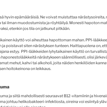
hyvin epämääräisiä. Ne voivat muistuttaa närästysoireita, mi
tai ilman muodostumista ja röyhtäilyä. Monesti hapoton maha 
ksi, etenkin jos tila on jatkunut pitkään.
aikainen käyttö voi aiheuttaa hapottoman mahan. PPI-lääkke
n ja poistavat siten närästyksen tunteen. Haittapuolena on, 
jana estyy. PPI-lääkkeiden lyhytaikainen käyttö on turvallista
aponestolääkkeitä närästykseen säännöllisesti, olisi järkevä
at mehut, kahvi tai alkoholi, joita näiden henkilöiden kannat
sen hoitokeinona on leikkaus.
tuma
a ja siitä mahdollisesti seuraavat B12-vitamiinin ja hivena
a johtuu helikobakteeri-infektiosta, oireina voi esiintyä yläv