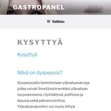
Siirry
GASTROPANEL
sisältöön
Valikko
KYSYTTYÄ
Kysyttyä
Mikä on dyspepsia?
Dyspepsialla tarkoitetaan ylävatsavaivoja,
jotka voivat ilmetä esimerkiksi ylävatsan
turpoamisena, röyhtäilynä, polttona ja
kipuna sekä pahoinvointina.
Ylävatsavaivoihin voi myös liittyä