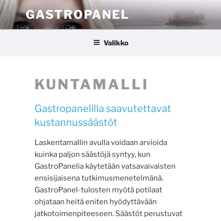
Siirry
GASTROPANEL
sisältöön
Valikko
KUNTAMALLI
Gastropanelilla saavutettavat
kustannussäästöt
Laskentamallin avulla voidaan arvioida
kuinka paljon säästöjä syntyy, kun
GastroPanelia käytetään vatsavaivaisten
ensisijaisena tutkimusmenetelmänä.
GastroPanel-tulosten myötä potilaat
ohjataan heitä eniten hyödyttävään
jatkotoimenpiteeseen. Säästöt perustuvat