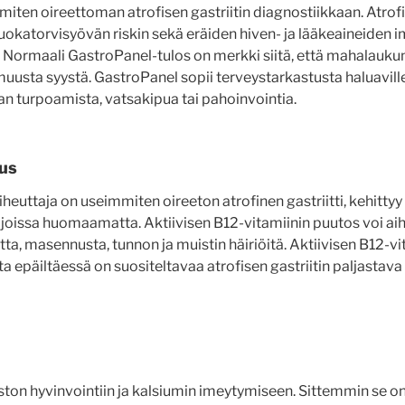
ten oireettoman atrofisen gastriitin diagnostiikkaan. Atrofi
uokatorvisyövän riskin sekä eräiden hiven- ja lääkeaineiden 
. Normaali GastroPanel-tulos on merkki siitä, että mahalaukun
 muusta syystä. GastroPanel sopii terveystarkastusta haluaville 
an turpoamista, vatsakipua tai pahoinvointia.
aus
heuttaja on useimmiten oireeton atrofinen gastriitti, kehittyy h
n ajoissa huomaamatta. Aktiivisen B12-vitamiinin puutos voi 
ta, masennusta, tunnon ja muistin häiriöitä. Aktiivisen B12-v
ta epäiltäessä on suositeltavaa atrofisen gastriitin paljastav
uuston hyvinvointiin ja kalsiumin imeytymiseen. Sittemmin se on 