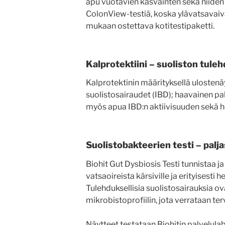
apu vuotavien kasvainten sekä niiden e
ColonView-testiä, koska ylävatsavaiv
mukaan ostettava kotitestipaketti.
Kalprotektiini – suoliston tule
Kalprotektinin määrityksellä ulostenä
suolistosairaudet (IBD); haavainen pa
myös apua IBD:n aktiivisuuden sekä h
Suolistobakteerien testi – palj
Biohit Gut Dysbiosis Testi tunnistaa j
vatsaoireista kärsiville ja erityisesti 
Tulehduksellisia suolistosairauksia ov
mikrobistoprofiilin, jota verrataan te
Näytteet testataan Biohitin palvelula