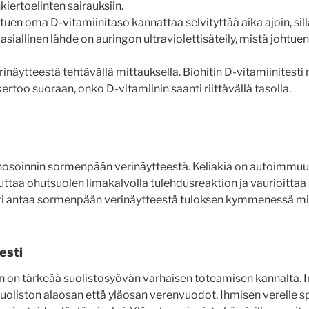
kiertoelinten sairauksiin.
uen oma D-vitamiinitaso kannattaa selvityttää aika ajoin, sil
asiallinen lähde on auringon ultraviolettisäteily, mistä joh
inäytteestä tehtävällä mittauksella. Biohitin D-vitamiinitesti
ertoo suoraan, onko D-vitamiinin saanti riittävällä tasolla.
nosoinnin sormenpään verinäytteestä. Keliakia on autoimmuuni
uttaa ohutsuolen limakalvolla tulehdusreaktion ja vaurioittaa
sti antaa sormenpään verinäytteestä tuloksen kymmenessä mi
esti
en on tärkeää suolistosyövän varhaisen toteamisen kannalta
uoliston alaosan että yläosan verenvuodot. Ihmisen verelle s