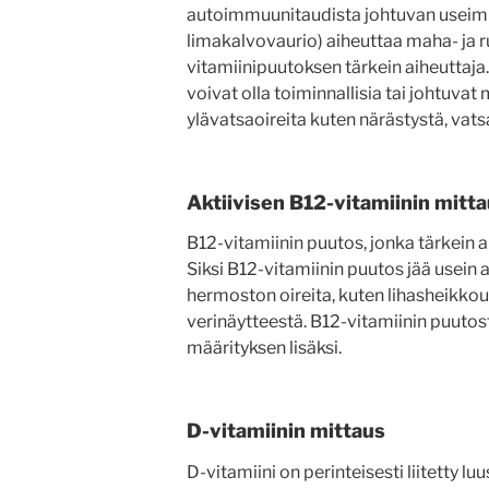
autoimmuunitaudista johtuvan useimmi
limakalvovaurio) aiheuttaa maha- ja r
vitamiinipuutoksen tärkein aiheuttaja
voivat olla toiminnallisia tai johtuvat
ylävatsaoireita kuten närästystä, vats
Aktiivisen B12-vitamiinin mitt
B12-vitamiinin puutos, jonka tärkein ai
Siksi B12-vitamiinin puutos jää usei
hermoston oireita, kuten lihasheikkout
verinäytteestä. B12-vitamiinin puutos
määrityksen lisäksi.
D-vitamiinin mittaus
D-vitamiini on perinteisesti liitetty l