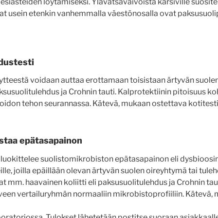
siasteiden löytämiseksi. Ylävatsavaivoista kärsiville suosite
at usein etenkin vanhemmalla väestönosalla ovat paksusuolip
hdustesti
ytteestä voidaan auttaa erottamaan toisistaan ärtyvän suolen 
ksusuolitulehdus ja Crohnin tauti. Kalprotektiinin pitoisuus k
oidon tehon seurannassa. Kätevä, mukaan ostettava kotitesti
astaa epätasapainon
a luokittelee suolistomikrobiston epätasapainon eli dysbioosin
heille, joilla epäillään olevan ärtyvän suolen oireyhtymä tai tul
at mm. haavainen koliitti eli paksusuolitulehdus ja Crohnin tau
rveen vertailuryhmän normaaliin mikrobistoprofiiliin. Kätevä,
boratoriossa. Tulokset lähetetään postitse suoraan asiakkaall