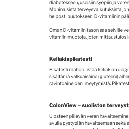
diabetekseen, useisiin syöpiin ja veren
Moninaisista terveysvaikutuksista joht
helposti puutokseen. D-vitamiinin pää
Oman D-vitamiinitason saa selville ver
vitamiinimuotoja, joten mittaustulos k
Keliakiapikatesti
Pikatesti mahdollistaa keliakian diag
sisältämä valkuaisaine (gluteeni) aihe
ravintoaineiden imeytymistä. Pikate
ColonView – suoliston terveyst
Ulosteen piilevän veren havaitsemin
avulla pystytään havaitsemaan sekä s