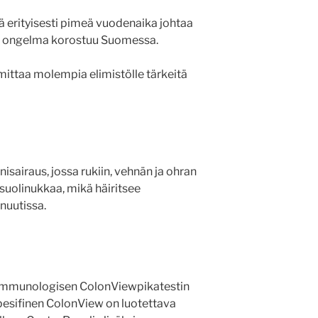
lä erityisesti pimeä vuodenaika johtaa
tuen ongelma korostuu Suomessa.
 mittaa molempia elimistölle tärkeitä
sairaus, jossa rukiin, vehnän ja ohran
 suolinukkaa, mikä häiritsee
nuutissa.
. Immunologisen ColonViewpikatestin
pesifinen ColonView on luotettava