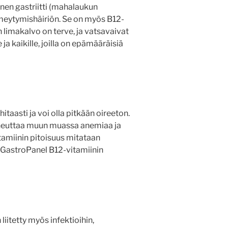
nen gastriitti (mahalaukun
imeytymishäiriön. Se on myös B12-
 limakalvo on terve, ja vatsavaivat
ja kaikille, joilla on epämääräisiä
itaasti ja voi olla pitkään oireeton.
aiheuttaa muun muassa anemiaa ja
itamiinin pitoisuus mitataan
a GastroPanel B12-vitamiinin
liitetty myös infektioihin,