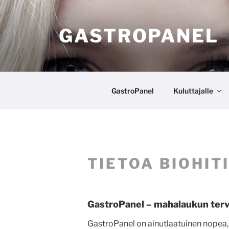
Siirry
sisältöön
GASTROPANEL
GastroPanel
Kuluttajalle
TIETOA BIOHIT
GastroPanel – mahalaukun terv
GastroPanel on ainutlaatuinen nopea, tu