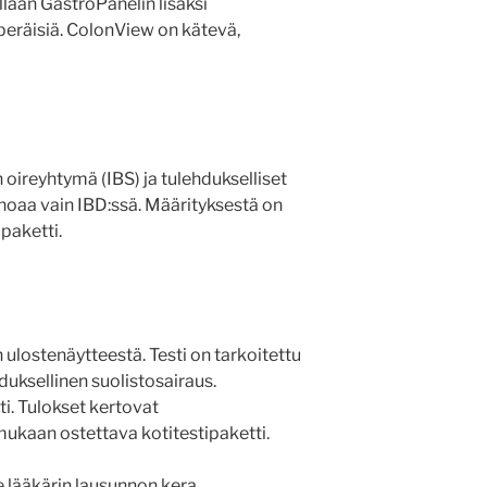
llaan GastroPanelin lisäksi
eräisiä. ColonView on kätevä,
oireyhtymä (IBS) ja tulehdukselliset
ohoaa vain IBD:ssä. Määrityksestä on
paketti.
 ulostenäytteestä. Testi on tarkoitettu
ehduksellinen suolistosairaus.
ti. Tulokset kertovat
 mukaan ostettava kotitestipaketti.
e lääkärin lausunnon kera.